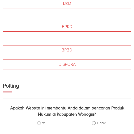
n
BKD
t
o
d
g
a
i
K
a
BPKD
r
b
i
u
p
a
BPBD
t
e
n
DISPORA
W
o
n
Polling
o
g
i
r
i
Apakah Website ini membantu Anda dalam pencarian Produk
Hukum di Kabupaten Wonogiri?
Ya
Tidak