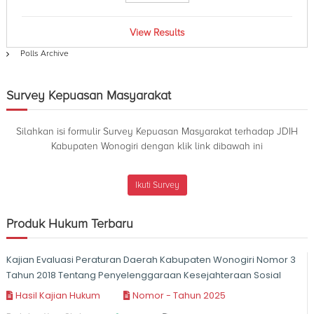
n
t
o
d
g
View Results
a
i
K
Polls Archive
a
r
b
i
u
Survey Kepuasan Masyarakat
p
a
t
Silahkan isi formulir Survey Kepuasan Masyarakat terhadap JDIH
e
Kabupaten Wonogiri dengan klik link dibawah ini
n
W
o
Ikuti Survey
n
o
g
Produk Hukum Terbaru
i
r
i