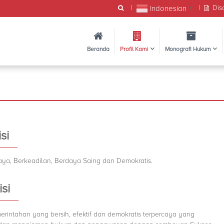
|
|
Dis
Indonesian
▼
Beranda
Profil Kami
Monografi Hukum
si
ya, Berkeadilan, Berdaya Saing dan Demokratis.
si
ntahan yang bersih, efektif dan demokratis terpercaya yang