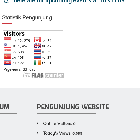
There are no upcoming events at this time
Statistik Pengunjung
KUM
PENGUNJUNG WEBSITE
Online Visitors:
0
Today's Views:
6,699