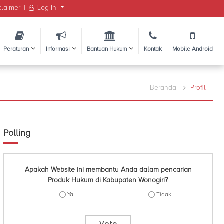
claimer
|
Log In
Peraturan
Informasi
Bantuan Hukum
Kontak
Mobile Android
Beranda
Profil
Polling
Apakah Website ini membantu Anda dalam pencarian
Produk Hukum di Kabupaten Wonogiri?
Ya
Tidak