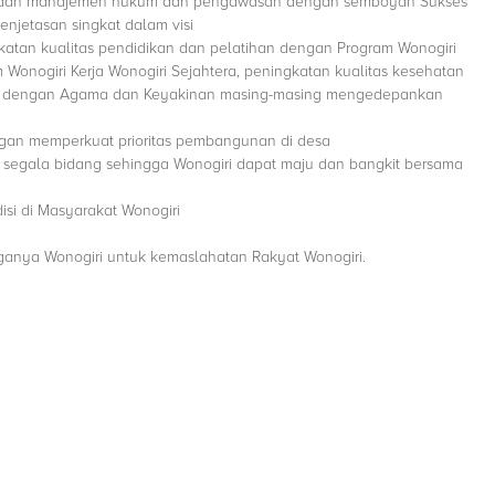
n dan manajemen hukum dan pengawasan dengan semboyan Sukses
njetasan singkat dalam visi
katan kualitas pendidikan dan pelatihan dengan Program Wonogiri
Wonogiri Kerja Wonogiri Sejahtera, peningkatan kualitas kesehatan
uai dengan Agama dan Keyakinan masing-masing mengedepankan
an memperkuat prioritas pembangunan di desa
i segala bidang sehingga Wonogiri dapat maju dan bangkit bersama
si di Masyarakat Wonogiri
g
ganya Wonogiri untuk kemaslahatan Rakyat Wonogiri.