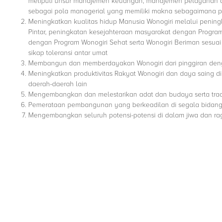
meliputi unsur manajemen keuangan, manajemen pelayana
S
g
sebagai pola managerial yang memiliki makna sebagaimana pe
e
i
Meningkatkan kualitas hidup Manusia Wonogiri melalui pening
t
r
Pintar, peningkatan kesejahteraan masyarakat dengan Program 
d
i
dengan Program Wonogiri Sehat serta Wonogiri Beriman ses
a
sikap toleransi antar umat
K
Membangun dan memberdayakan Wonogiri dari pinggiran deng
a
Meningkatkan produktivitas Rakyat Wonogiri dan daya saing d
b
daerah-daerah lain
u
Mengembangkan dan melestarikan adat dan budaya serta tradi
p
Pemerataan pembangunan yang berkeadilan di segala bidan
a
Mengembangkan seluruh potensi-potensi di dalam jiwa dan ra
t
e
n
W
o
n
o
g
i
r
i