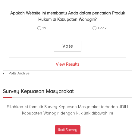
n
t
o
d
Apakah Website ini membantu Anda dalam pencarian Produk
g
a
Hukum di Kabupaten Wonogiri?
i
K
a
r
Ya
Tidak
b
i
u
p
a
t
e
View Results
n
W
Polls Archive
o
n
o
Survey Kepuasan Masyarakat
g
i
r
Silahkan isi formulir Survey Kepuasan Masyarakat terhadap JDIH
i
Kabupaten Wonogiri dengan klik link dibawah ini
Ikuti Survey